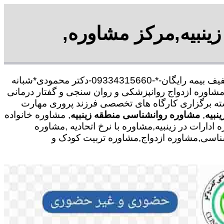
زینبیه,مرکز مشاوره,
با30 در صد تخفیف بیمه رایگان-*-09334315660-دکتر محمودی*شبانه
شاوره ازدواج روانپزشکی و روان سنجی و گفتار درمانی
رشته برگزاری کارگاه های تخصصی فرزند پروری مهارت
نبیه
,
مشاوره روانشناسی منطقه زینبیه
, مشاوره خانواده
ارات در زینبیه,مشاوره با نرخ اتحادیه ,مشاوره
نشناسی,مشاوره ازدواج,مشاوره تربیت کودک و