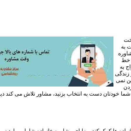
خت
 به
شاوره
 خط
ج به
 زندگی
ن نمی
ردن
 شما خودتان دست به انتخاب بزنید، مشاور تلاش می کند دی
نواده ها کمک کند. مزایای مشاوره خانواده شامل موارد زی