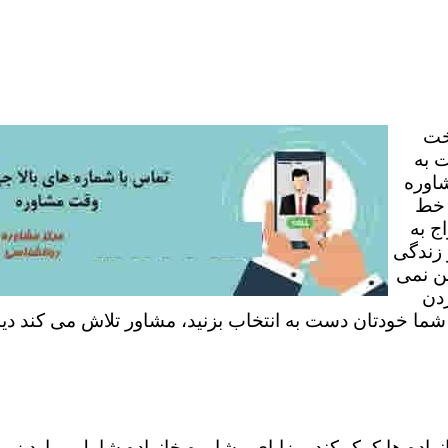
خت
 به
شاوره
 خط
ج به
 زندگی
ن نمی
ردن
 شما خودتان دست به انتخاب بزنید، مشاور تلاش می کند دی
نواده ها کمک کند. مزایای مشاوره خانواده شامل موارد زی