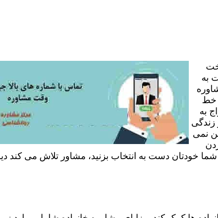
خت
 به
شاوره
 خط
ج به
 زندگی
ن نمی
ردن
 شما خودتان دست به انتخاب بزنید، مشاور تلاش می کند دی
نواده ها کمک کند. مزایای مشاوره خانواده شامل موارد زی