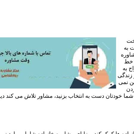
خت
 به
شاوره
 خط
ج به
 زندگی
ن نمی
ردن
 شما خودتان دست به انتخاب بزنید، مشاور تلاش می کند دی
نواده ها کمک کند. مزایای مشاوره خانواده شامل موارد زی