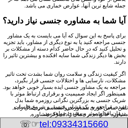
جمله شایع ترین آنها، عوارض خماری می باشد.
آیا شما به مشاوره جنسی نیاز دارید؟
برای پاسخ به این سوال که آیا می بایست به یک مشاور
جنسی مراجعه کنید یا به نوع دیگری از مشاور، باید تجزیه
و تحلیل کنید که در حال حاضر کدام دسته از مشکلات بر
بخش ها دیگر زندگی شما سایه افکنده و بیشترین تاثیر را
دارند.
اگر کیفیت زندگی و سلامت روان شما بشدت تحت تاثیر
مشکلات، نارسایی ها و اختلالات جنسی قرار بگیرد،
مراجعه به یک مشاور جنسی ایده بسیار خوبی خواهد بود.
همینطور اگر ایجاد صمیمیت و برقراری ارتباط موثر با
شریک جنسی به بزرگترین نگرانی روزمره شما بدل
شده، مراجعه به یک مشاور جنسی و شروع جلسات
تلفن تماس فوری
مشاوره روانشناسی در جمال زاده,
درمان اقدام موثر و مفیدی خواهد بود.
مشاوره خانواده در جمال زاده,مرکز مشاوره,
☞☏
tel:09334315660
8/10/2026 2:55:53 PM
:Published Date: