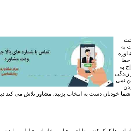
خت
 به
شاوره
 خط
ج به
 زندگی
ن نمی
ردن
 شما خودتان دست به انتخاب بزنید، مشاور تلاش می کند دی
نواده ها کمک کند. مزایای مشاوره خانواده شامل موارد زی