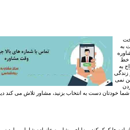
خت
 به
شاوره
 خط
ج به
 زندگی
ن نمی
ردن
 شما خودتان دست به انتخاب بزنید، مشاور تلاش می کند دی
نواده ها کمک کند. مزایای مشاوره خانواده شامل موارد زی