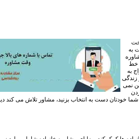
خت
 به
شاوره
 خط
ج به
 زندگی
ن نمی
ردن
 شما خودتان دست به انتخاب بزنید، مشاور تلاش می کند دی
نواده ها کمک کند. مزایای مشاوره خانواده شامل موارد زی