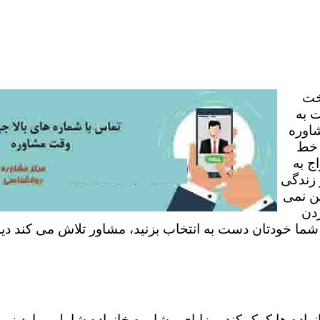
خت
 به
شاوره
 خط
ج به
 زندگی
ن نمی
ردن
 شما خودتان دست به انتخاب بزنید، مشاور تلاش می کند دی
نواده ها کمک کند. مزایای مشاوره خانواده شامل موارد زی