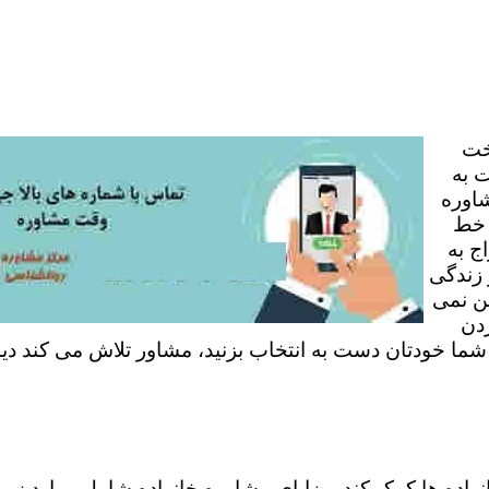
خت
 به
شاوره
 خط
ج به
 زندگی
ن نمی
ردن
 شما خودتان دست به انتخاب بزنید، مشاور تلاش می کند دی
نواده ها کمک کند. مزایای مشاوره خانواده شامل موارد زی