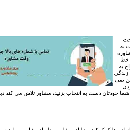
خت
 به
شاوره
 خط
ج به
 زندگی
ن نمی
ردن
 شما خودتان دست به انتخاب بزنید، مشاور تلاش می کند دی
نواده ها کمک کند. مزایای مشاوره خانواده شامل موارد زی