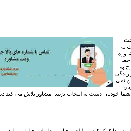
خت
 به
شاوره
 خط
ج به
 زندگی
ن نمی
ردن
 شما خودتان دست به انتخاب بزنید، مشاور تلاش می کند دی
نواده ها کمک کند. مزایای مشاوره خانواده شامل موارد زی