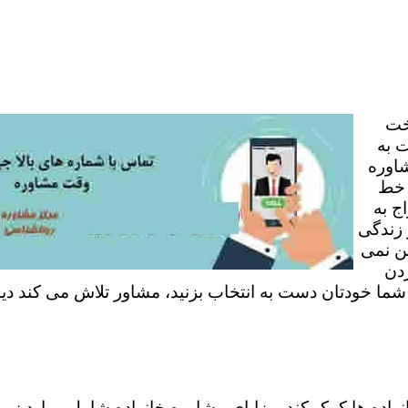
خت
 به
شاوره
 خط
ج به
 زندگی
ن نمی
ردن
 شما خودتان دست به انتخاب بزنید، مشاور تلاش می کند دی
نواده ها کمک کند. مزایای مشاوره خانواده شامل موارد زی