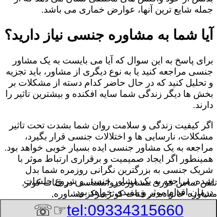
جمله شایع ترین آنها، عوارض خماری می باشد.
آیا شما به مشاوره جنسی نیاز دارید؟
برای پاسخ به این سوال که آیا می بایست به یک مشاور
جنسی مراجعه کنید یا به نوع دیگری از مشاور، باید تجزیه
و تحلیل کنید که در حال حاضر کدام دسته از مشکلات بر
بخش ها دیگر زندگی شما سایه افکنده و بیشترین تاثیر را
دارند.
اگر کیفیت زندگی و سلامت روان شما بشدت تحت تاثیر
مشکلات، نارسایی ها و اختلالات جنسی قرار بگیرد،
مراجعه به یک مشاور جنسی ایده بسیار خوبی خواهد بود.
همینطور اگر ایجاد صمیمیت و برقراری ارتباط موثر با
شریک جنسی به بزرگترین نگرانی روزمره شما بدل
شده، مراجعه به یک مشاور جنسی و شروع جلسات
تلفن تماس فوری
مشاوره روانشناسی در قنات کوثر,
درمان اقدام موثر و مفیدی خواهد بود.
مشاوره خانواده در قنات کوثر,مرکز مشاوره,
☞☏
tel:09334315660
8/7/2026 6:15:06 AM
:Published Date: