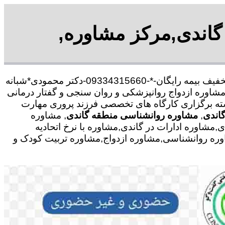
گاندی,مرکز مشاوره,
با30 در صد تخفیف بیمه رایگان-*-09334315660-دکتر محمودی*شبانه
شاوره ازدواج روانپزشکی و روان سنجی و گفتار درمانی
رشته برگزاری کارگاه های تخصصی فرزند پروری مهارت
گاندی
,
مشاوره روانشناسی منطقه گاندی
, مشاوره
شاوره ادارات در گاندی,مشاوره با نرخ اتحادیه
وره روانشناسی,مشاوره ازدواج,مشاوره تربیت کودک و