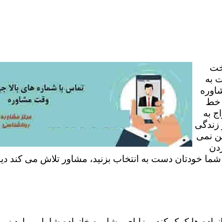
خت
 به
شاوره
 خط
ج به
 زندگی
ن نمی
ردن
 شما خودتان دست به انتخاب بزنید، مشاور تلاش می کند دی
نواده ها کمک کند. مزایای مشاوره خانواده شامل موارد زی